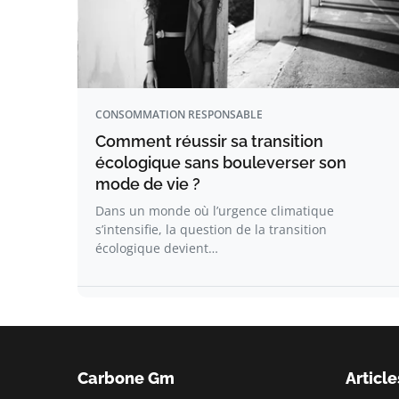
CONSOMMATION RESPONSABLE
Comment réussir sa transition
écologique sans bouleverser son
mode de vie ?
Dans un monde où l’urgence climatique
s’intensifie, la question de la transition
écologique devient…
Carbone Gm
Article