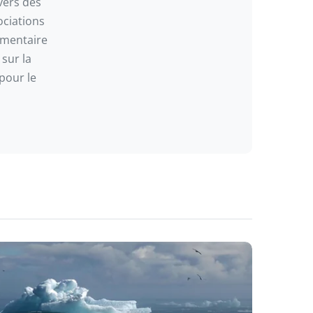
vers des
ociations
limentaire
 sur la
pour le