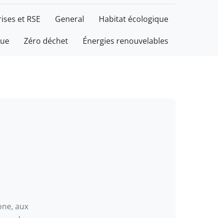
ises et RSE
General
Habitat écologique
que
Zéro déchet
Énergies renouvelables
one, aux